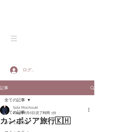
SOTA SILK
ログイン
記事
全ての記事
Sota Mochizuki
全ての記事
2019年8月6日
読了時間: 1分
カンボジア旅行🇰🇭
今すぐ始める