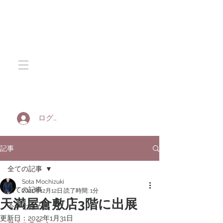
SOTA SILK
ログイン
記事
全ての記事
Sota Mochizuki
全ての記事
2021年12月12日
読了時間: 1分
天満屋倉敷店3階に出展
今すぐ始める
更新日：
2022年1月31日