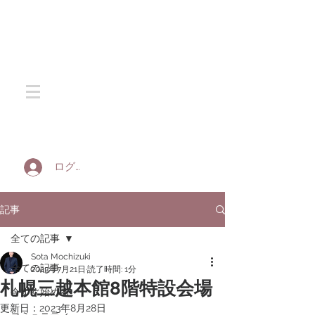
SOTA SILK
ログイン
記事
全ての記事
Sota Mochizuki
全ての記事
2023年7月21日
読了時間: 1分
札幌三越本館8階特設会場
今すぐ始める
更新日：
2023年8月28日