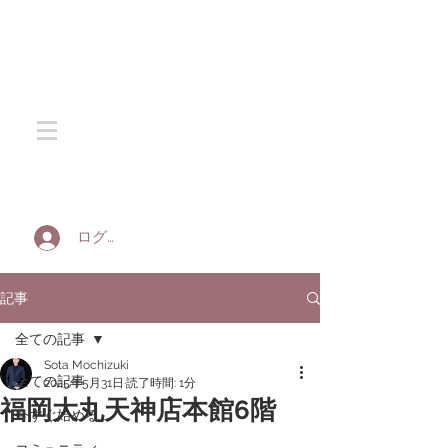
SOTA SILK
ログイン
記事
全ての記事
Sota Mochizuki
全ての記事
2025年5月31日
読了時間: 1分
福岡大丸天神店本館6階
今すぐ始める