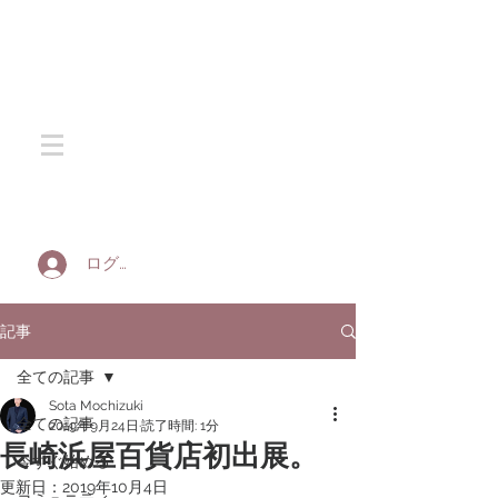
SOTA SILK
ログイン
記事
全ての記事
Sota Mochizuki
全ての記事
2019年9月24日
読了時間: 1分
長崎浜屋百貨店初出展。
今すぐ始める
更新日：
2019年10月4日