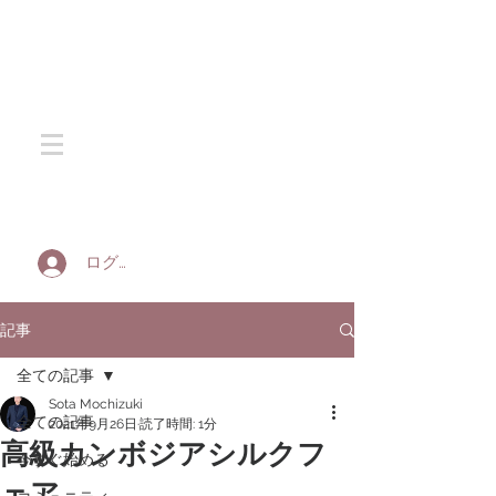
SOTA SILK
ログイン
記事
全ての記事
Sota Mochizuki
全ての記事
2021年9月26日
読了時間: 1分
高級カンボジアシルクフ
今すぐ始める
ェア