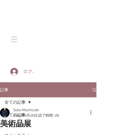
SOTA SILK
ログイン
記事
全ての記事
Sota Mochizuki
全ての記事
2025年2月26日
読了時間: 1分
美術品展
今すぐ始める