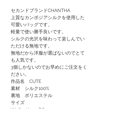
セカンドブランドCHANTHA
上質なカンボジアシルクを使用した
可愛いバッグです。
軽量で使い勝手良いです。
シルクの光沢を味わって楽しんでい
ただける無地です。
無地だから洋服が選ばないのでとて
も人気です。
3個しかないのでお早めにご注文をく
ださい。
作品名 CUTE
素材 シルク100%
裏地 ポリエステル
サイズ
W26 x H14 x D8
ショルダー紐幅 2cm (調節可能)