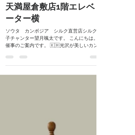
Sota Mochizuki
5月27日
読了時間: 1分
天満屋倉敷店1階エレベ
ーター横
ソウタ カンボジア シルク直営店シルク王
子チャンター望月颯太です。 こんにちは。
催事のご案内です。 🇰🇭光沢が美しいカン
ボジアシルク🇰🇭 天満屋倉敷店1階エレベー
ター横 6月17日(水)~ 6月22日(月) 夏の装いに
服を素敵に引き立ててくれるシルクストール
や涼しいインド綿の洋服などをご用意致しま
した。 岡山・倉敷の皆様熱い応援をどうぞ
宜しくお願い申し上げます。 倉敷のお越し