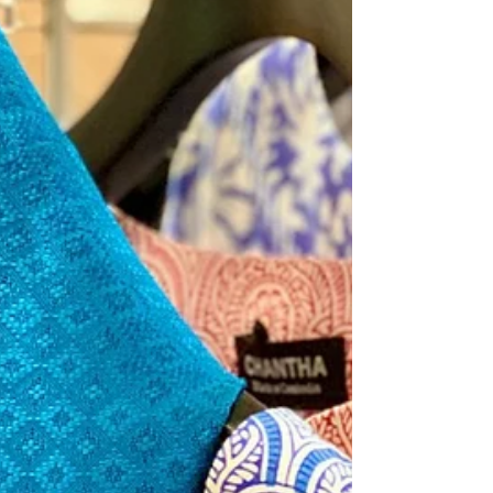
ボジアシルク🇰🇭 そごう千葉店7階 中央エ
スカレーター(寝具側) 7月24日(金)~ 7月30日
(木) 各日: 午前10時~ 午後8時 (最終日午後5時
終了) 素敵な再会と新規の出会いがたくさん
ありますようにお祈り致します。 千葉の皆
様熱い応援をどうぞ宜しくお願い申し上げま
す。 千葉にお越しの際はぜひお立ち寄りく
ださい。