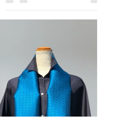
光沢が美しいカンボジア
シルク
ソウタ カンボジア シルク直営店シルク王
子チャンター望月颯太です。 こんにちは。
催事のご案内です。 光沢が美しいカンボジ
アシルク🇰🇭 仙台三越本館6階下りエスカレ
ーター前 5月20日(水)~ 5月26日(火) 夏の装い
に涼しく快適に過ごせる洋服や光沢が美しい
カンボジアシルクストールなどをご用意致し
ました。 東北、仙台と宮城の皆様熱い応援
をどうぞ宜しくお願い申し上げます。