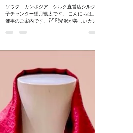
西宮阪急1階催事
ソウタ カンボジア シルク直営店シルク王
子チャンター望月颯太です。 こんにちは。
催事のご案内です。 🇰🇭光沢が美しいカン
ボジアシルク🇰🇭 🌸西宮阪急1階催事🌸 🌸8
月12日(水)~ 8月18日(火)🌸 最終日午後5時終
了🌸 兵庫の皆様熱い応援をどうぞ宜しくお
願い申し上げます。