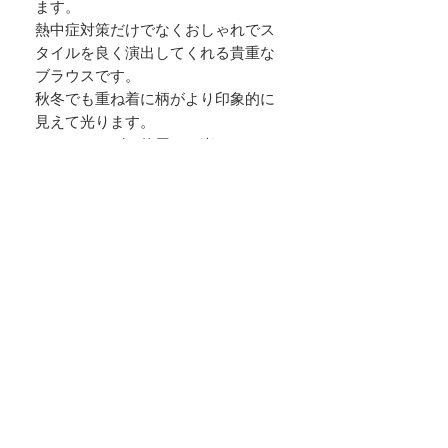
ます。
熱中症対策だけでなくおしゃれでス
タイルを良く演出してくれる貴重な
ブラウスです。
秋冬でも重ね着に柄がより印象的に
見えて光ります。
オールシーズン使用をお楽しみくだ
さい。
サイズごとに2枚を創りましたので売
り切れにご了承ください。
ぜひ、この機会に素敵なブラウスに
出会ってみてはいかがでしょうか。
SOTA SILK
〒416-0915
静岡県富士市富士町16-10
​TEL:
0545-88-1366