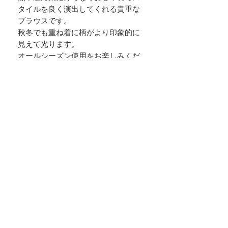
タイルを良く演出してくれる貴重な
ブラウスです。
秋冬でも重ね着に柄がより印象的に
見えて光ります。
オールシーズン使用をお楽しみくだ
さい。
サイズごとに2枚を創りましたので売
り切れにご了承ください。
ぜひ、この機会に素敵なブラウスに
出会ってみてはいかがでしょうか。
SOTA SILK
〒416-0915
静岡県富士市富士町16-10
​TEL:
0545-88-1366