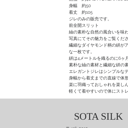
身幅 約50
着丈 約105
ジレのみの販売です。
前全開スリット
紬の素朴な自然の風合いを味
写真にてその魅力をご覧くだ
繊細なダイヤモンド柄の絣がア
な一枚です。
絣は4メートルを織るのに6ヶ
素朴な紬の素材と繊細な絣の
エレガントジレはシンプルな
身幅から着丈までの直線で体
楽に羽織っておしゃれを楽し
軽くて着やすいので体にスト
高級感が漂う雰囲気でとても
STAY CONNECTED
SOTA SILK