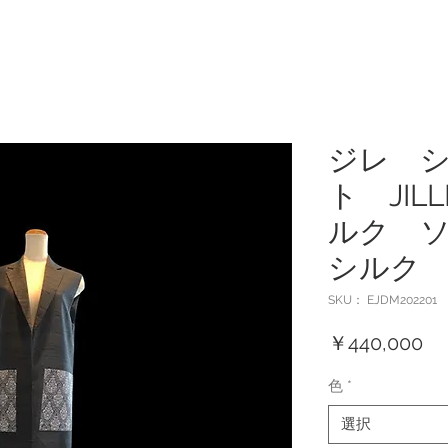
ジレ 
ト JIL
ルク 
シルク
SKU： EJDM202201
価
￥440,000
格
色
*
選択