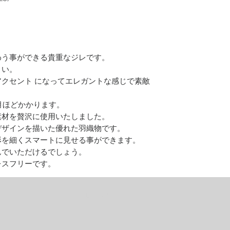
わう事ができる貴重なジレです。
さい。
クセント になってエレガントな感じで素敵
月ほどかかります。
素材を贅沢に使用いたしました。
デザインを描いた優れた羽織物です。
形を細くスマートに見せる事ができます。
んでいただけるでしょう。
レスフリーです。
おしゃれでかっこいいシルクジレです。
BE OUR FRIEND