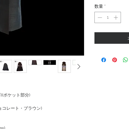
数量
*
絣)(ポケット部分)
ョコレート・ブラウン)
ze)